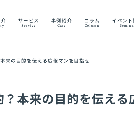
紹介
サービス
事例紹介
コラム
イベント
ny
Service
Case
Column
Semina
？本来の目的を伝える広報マンを目指せ
的？本来の目的を伝える