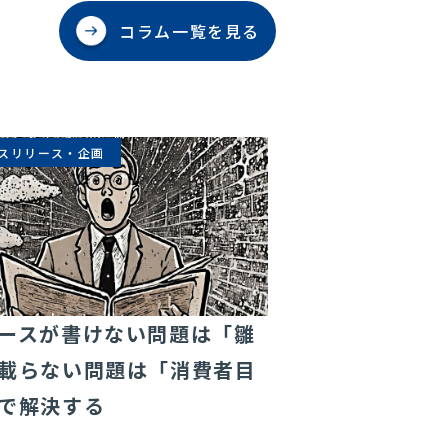
コラム一覧を見る
スリリース・企画
広報・PR
ースが書けない問題は「雛
成果が出せない
載らない問題は「消費者目
社の言い訳ラン
で解決する
2024/01/30