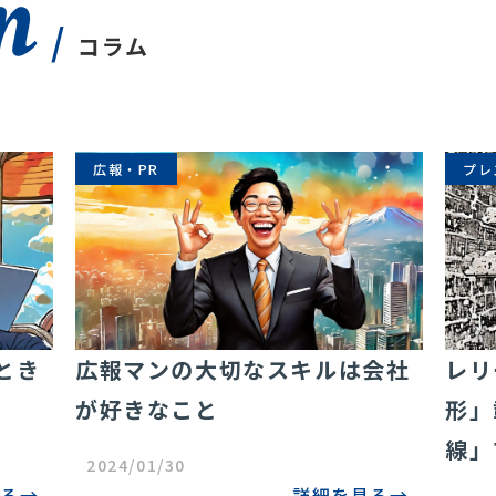
n
/
コラム
広報・PR
プレ
とき
広報マンの大切なスキルは会社
レリ
が好きなこと
形」
線」
2024/01/30
見る
詳細を見る