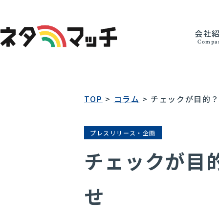
会社
Compa
TOP
>
コラム
>
チェックが目的
プレスリリース・企画
チェックが目
せ