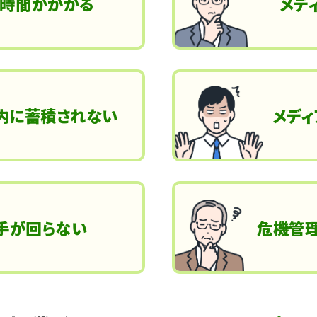
に時間がかかる
メデ
内に蓄積されない
メディ
で手が回らない
危機管