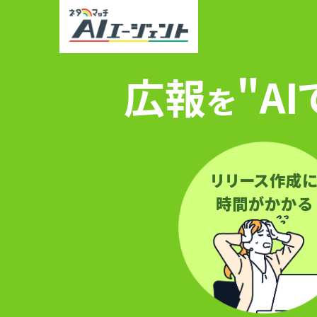
広報
"A
を
リリース作成
時間がかかる