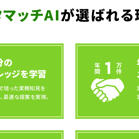
マッチAI
が選ばれる
分の
レッジを学習
店で培った実務知見を
し、最適な提案を実現。