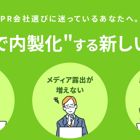
PR会社選びに迷っているあなたへ。
Iで内製化"
新し
する
に
メディア露出が
増えない