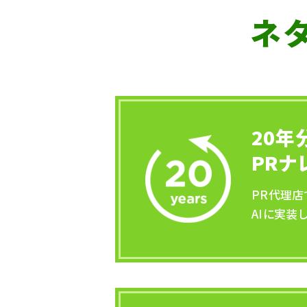
ネタ
20年
PRナ
PR代理
AIに実装