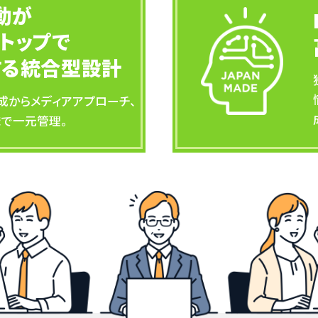
動が
トップで
する統合型設計
成からメディアアプローチ、
まで一元管理。