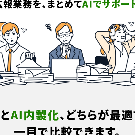
広報業務を、まとめて
AIでサポー
社
と
AI内製化
、どちらが最適
一目で比較できます。