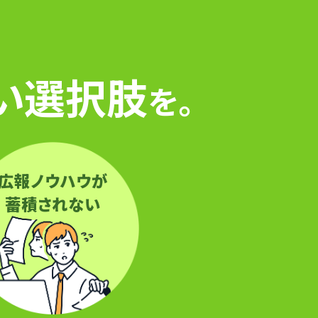
い選択肢
を。
広報ノウハウが
蓄積されない