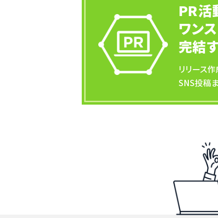
PR活
ワンス
完結
リリース作
SNS投稿