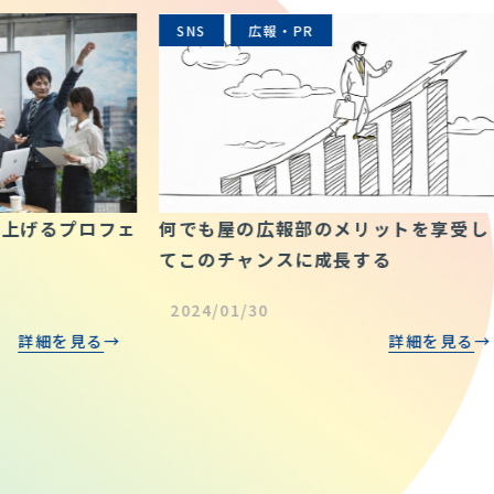
SNS
広報・PR
プレ
ロフェ
何でも屋の広報部のメリットを享受し
てこのチャンスに成長する
2024/01/30
見る
詳細を見る
記者
上げ
202